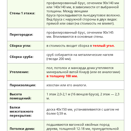
профилированный брус, сечением 90х140 мм
или 140х140 мм, в зависимости от выбранной
толщины. Между венцами
Стены 1 этажа:
бруса прокладывается льноджутовое волокно.
Вид бруса с наружной стороны в двух видах:
прямой или овал (на стоимость не влияет).
профилированный брус, сечением 90х145
Перегородки:
мм. Впиливаются в основные стены.
Сборка угла:
в стоимость входит сборка в
теплый угол.
сруб собирается на металлические нагеля
Сборка сруба:
(гвозди 200 мм).
пол, потолок и мансарда дома утепляются
Утепление:
минеральной ватой Кнауф (или ее аналогами)
в толщину 100 мм.
Пароизоляция:
изоспан или его аналоги.
Высота
1 этаж 2,0-2,1 м (16 венцов бруса), 2 этаж — 2,3
помещений:
м.
Балки
доска 40х150 мм, устанавливаются с шагом не
межэтажного
более 0,59 м.
перекрытия:
подшиваются вагонкой хвойных пород
Потолки дома:
дерева, толщиной 12-18 мм, принудительной