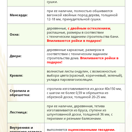
сушки.
при ее наличии, полностью обшиваются
Мансарда:
вагонкой хвойных пород дерева, толщиной
12-18 мм, принудительной сушки.
деревянные,
с двойным остеклением
,
распашные, размеры в соотвествии
Окна:
с техническим заданием строительства бани.
Впиливаются ройки в подарок!
деревянные каркасные, размером в
соответствии с техническим заданием
Двери:
строительства дома.
Впиливаются ройки в
подарок!
волнистые листы ондулин, с возможностью
Кровля:
выбора цвета (красный, коричневый, зеленый),
укладка паровлагоизоляции.
стропила изготавливаются из доски 40х150 мм,
Стропила и
с шагом не более 0,59 м обрешетка из
обрешетка:
обрезной доски, толщиной 20-25 мм.
при ее наличии, деревянная, тетива
изготавливается из бруса, ступени из
Лестница:
шпунтованной доски, толщиной 36 мм, с
перилами и резными балясинами.
Внутренняя и
выполняется
оцинкованными гвоздями.
наружняя
отделка