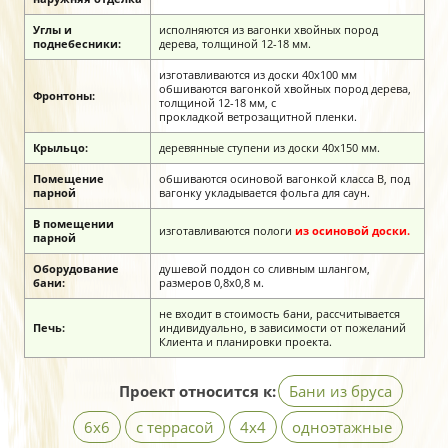
Углы и
исполняются из вагонки хвойных пород
поднебесники:
дерева, толщиной 12-18 мм.
изготавливаются из доски 40х100 мм
обшиваются вагонкой хвойных пород дерева,
Фронтоны:
толщиной 12-18 мм, с
прокладкой ветрозащитной пленки.
Крыльцо:
деревянные ступени из доски 40х150 мм.
Помещение
обшиваются осиновой вагонкой класса В, под
парной
вагонку укладывается фольга для саун.
В помещении
изготавливаются пологи
из осиновой доски.
парной
Оборудование
душевой поддон со сливным шлангом,
бани:
размеров 0,8х0,8 м.
не входит в стоимость бани, рассчитывается
Печь:
индивидуально, в зависимости от пожеланий
Клиента и планировки проекта.
Проект относится к:
Бани из бруса
6х6
с террасой
4х4
одноэтажные