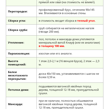
прямой или овал (на стоимость не влияет).
профилированный брус, сечением 90х145
Перегородки:
мм. Впиливаются в основные стены.
Сборка угла:
в стоимость входит сборка в
теплый угол.
сруб собирается на металлические нагеля
Сборка сруба:
(гвозди 200 мм).
пол, потолок и мансарда дома утепляются
Утепление:
минеральной ватой Кнауф (или ее аналогами)
в толщину 100 мм.
Пароизоляция:
изоспан или его аналоги.
Высота
1 этаж 2,0-2,1 м (16 венцов бруса), 2 этаж — 2,3
помещений:
м.
Балки
доска 40х150 мм, устанавливаются с шагом не
межэтажного
более 0,59 м.
перекрытия:
подшиваются вагонкой хвойных пород
Потолки дома:
дерева, толщиной 12-18 мм, принудительной
сушки.
при ее наличии, полностью обшиваются
Мансарда:
вагонкой хвойных пород дерева, толщиной
12-18 мм, принудительной сушки.