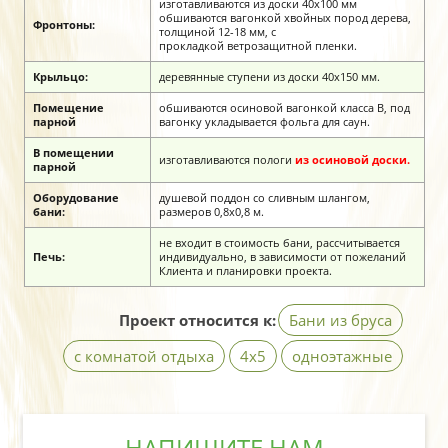
изготавливаются из доски 40х100 мм
обшиваются вагонкой хвойных пород дерева,
Фронтоны:
толщиной 12-18 мм, с
прокладкой ветрозащитной пленки.
Крыльцо:
деревянные ступени из доски 40х150 мм.
Помещение
обшиваются осиновой вагонкой класса В, под
парной
вагонку укладывается фольга для саун.
В помещении
изготавливаются пологи
из осиновой доски.
парной
Оборудование
душевой поддон со сливным шлангом,
бани:
размеров 0,8х0,8 м.
не входит в стоимость бани, рассчитывается
Печь:
индивидуально, в зависимости от пожеланий
Клиента и планировки проекта.
Проект относится к:
Бани из бруса
с комнатой отдыха
4х5
одноэтажные
НАПИШИТЕ НАМ