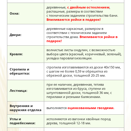
деревянные,
с двойным остеклением
,
распашные, размеры в соотвествии
Окна:
с техническим заданием строительства бани.
Впиливаются ройки в подарок!
деревянные каркасные, размером в
соответствии с техническим заданием
Двери:
строительства дома.
Впиливаются ройки в
подарок!
волнистые листы ондулин, с возможностью
Кровля:
выбора цвета (красный, коричневый, зеленый),
укладка паровлагоизоляции.
стропила изготавливаются из доски 40х150 мм,
Стропила и
с шагом не более 0,59 м обрешетка из
обрешетка:
обрезной доски, толщиной 20-25 мм.
при ее наличии, деревянная, тетива
изготавливается из бруса, ступени из
Лестница:
шпунтованной доски, толщиной 36 мм, с
перилами и резными балясинами.
Внутренняя и
выполняется
оцинкованными гвоздями.
наружняя
отделка
Углы и
исполняются из вагонки хвойных пород
поднебесники:
дерева, толщиной 12-18 мм.