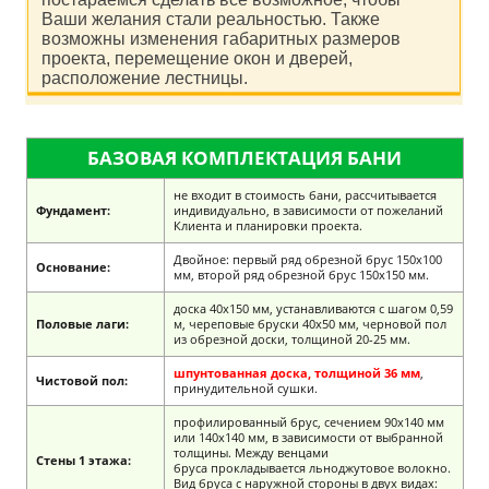
Ваши желания стали реальностью. Также
возможны изменения габаритных размеров
проекта, перемещение окон и дверей,
расположение лестницы.
БАЗОВАЯ КОМПЛЕКТАЦИЯ БАНИ
не входит в стоимость бани, рассчитывается
Фундамент:
индивидуально, в зависимости от пожеланий
Клиента и планировки проекта.
Двойное: первый ряд обрезной брус 150х100
Основание:
мм, второй ряд обрезной брус 150х150 мм.
доска 40х150 мм, устанавливаются с шагом 0,59
Половые лаги:
м, череповые бруски 40х50 мм, черновой пол
из обрезной доски, толщиной 20-25 мм.
шпунтованная доска, толщиной 36 мм
,
Чистовой пол:
принудительной сушки.
профилированный брус, сечением 90х140 мм
или 140х140 мм, в зависимости от выбранной
толщины. Между венцами
Стены 1 этажа:
бруса прокладывается льноджутовое волокно.
Вид бруса с наружной стороны в двух видах: